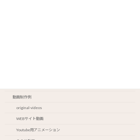
イラスト制作例
マンモグラフィ検査についての教育動画
2025年3月19日
カテゴリー
あんずアニメーションについて
イベント
制作例
イラスト制作例
動画制作例
original-videos
WEBサイト動画
Youtube用アニメーション