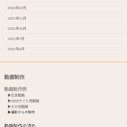
2022年12月
2022年11月
2022年10月
2022年7月
2022年6月
動画制作
動画制作例
▶︎広告動画
▶︎WEBサイト用動画
▶︎その他動画
▶︎撮影からの制作
動画制作の流れ