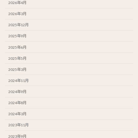
2026年4月
2026年3月
2025年12月
2025年9月
2025年6月
2025年5月
2025年3月
2024年11月
2024年9月
2024年8月
2024年3月
2023年11月
2023年9月