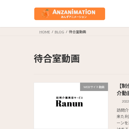
コ
ナ
ン
ビ
テ
ゲ
ン
ー
ツ
シ
HOME
BLOG
待合室動画
へ
ョ
ス
ン
キ
に
待合室動画
ッ
移
プ
動
【制
WEBサイト動画
介動
202
訪問介
来た利
ーンを