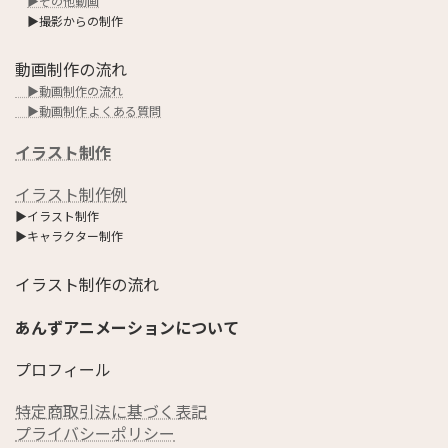
▶︎その他動画
▶︎撮影からの制作
動画制作の流れ
▶︎動画制作の流れ
▶︎動画制作 よくある質問
イラスト制作
イラスト制作例
▶︎イラスト制作
▶︎キャラクター制作
イラスト制作の流れ
あんずアニメーションについて
プロフィール
特定商取引法に基づく表記
プライバシーポリシー