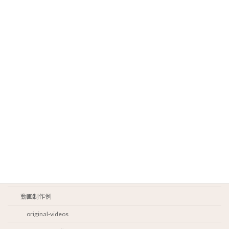
【制作例】弘前大学医学部附属病院さま
イラスト制作例
マンモグラフィ検査についての教育動画
2025年3月19日
カテゴリー
あんずアニメーションについて
イベント
制作例
イラスト制作例
動画制作例
original-videos